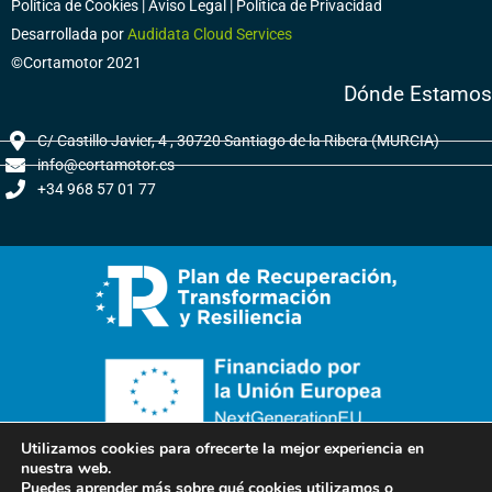
Política de Cookies
|
Aviso Legal
|
Política de Privacidad
Desarrollada por
Audidata Cloud Services
©Cortamotor 2021
Dónde Estamos
C/ Castillo Javier, 4 , 30720 Santiago de la Ribera (MURCIA)
info@cortamotor.es
+34 968 57 01 77
Utilizamos cookies para ofrecerte la mejor experiencia en
nuestra web.
Puedes aprender más sobre qué cookies utilizamos o
La empresa Cortamotor ha sido beneficiada de la subvención del