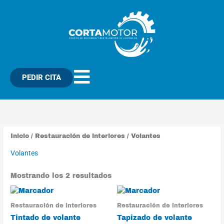
Ir
al
contenido
PEDIR CITA
Ordenado
por
popularidad
Inicio
/
Restauración de interiores
/ Volantes
Volantes
Mostrando los 2 resultados
Restauración de interiores
Restauración de interiores
Tintado de volante
Tapizado de volante